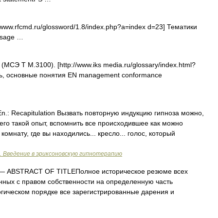
www.rfcmd.ru/glossword/1.8/index.php?a=index d=23] Тематики
ssage …
(МСЭ Т M.3100). [http://www.iks media.ru/glossary/index.html?
зь, основные понятия EN management conformance
n.: Recapitulation Вызвать повторную индукцию гипноза можно,
го такой опыт, вспомнить все происходившее как можно
омнату, где вы находились... кресло... голос, который
д. Введение в эриксоновскую гипнотерапию
 ABSTRACT OF TITLEПолное историческое резюме всех
нных с правом собственности на определенную часть
огическом порядке все зарегистрированные дарения и