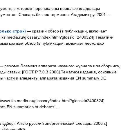
умент, в котором перечислены прошлые владельцы
кументов. Словарь бизнес терминов. Академик.ру. 2001 …
олько строк)
— краткий обзор (в публикации, включает
iks media.ru/glossary/index.html?glossid=2400324] Тематики
имы краткий обзор (в публикации, включает несколько
— резюме Элемент аппарата научного журнала или сборника,
ы статьи. [ГОСТ Р 7.0.3 2006] Тематики издания, основные
 части и элементы аппарата издания EN summary DE
/www.iks media.ru/glossary/index.html?glossid=2400324]
тия EN summaries of debates …
ьдберг. Англо русский энергетический словарь. 2006 г.]
t statementPS …