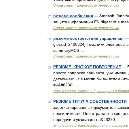
Справочник технического переводчика
резюме сообщения
— &mdash; [http://
37
защита информации EN digest of a me
Справочник технического переводчика
резюме соответствия управления
— 
38
glossid=2400324] Тематики электросвя
summaryMCS …
Справочник технического переводчика
РЕЗЮМЕ, КРАТКОЕ ПОВТОРЕНИЕ
— E
39
просто попросив пациента, уже имеюще
детальнее: «Не могли бы вы вспомнить к
вы&#8230; …
Новый гипноз: глоссарий, принципы и мето
РЕЗЮМЕ ТИТУЛА СОБСТВЕННОСТИ
—
40
зарегистрированных документов, связа
недвижимости. Оно отражает в хронол
передачи и указывает на&#8230; …
Энциклопедия банковского дела и финансов