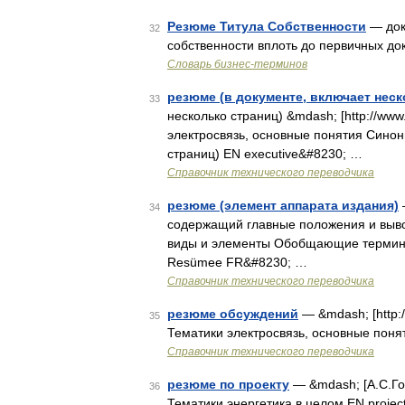
Резюме Титула Собственности
— док
32
собственности вплоть до первичных до
Словарь бизнес-терминов
резюме (в документе, включает неск
33
несколько страниц) &mdash; [http://www.
электросвязь, основные понятия Синон
страниц) EN executive&#8230; …
Справочник технического переводчика
резюме (элемент аппарата издания)
34
содержащий главные положения и вывод
виды и элементы Обобщающие термины
Resümee FR&#8230; …
Справочник технического переводчика
резюме обсуждений
— &mdash; [http:/
35
Тематики электросвязь, основные поня
Справочник технического переводчика
резюме по проекту
— &mdash; [А.С.Гол
36
Тематики энергетика в целом EN projec