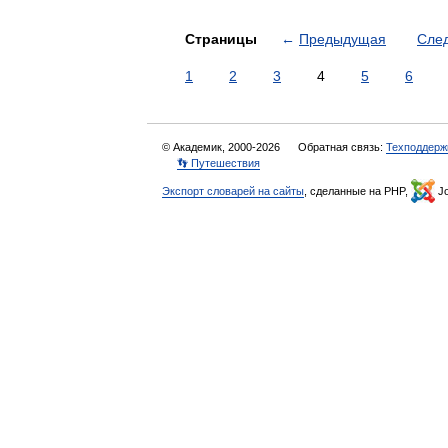
Страницы
←
Предыдущая
Сле
1
2
3
4
5
6
© Академик, 2000-2026
Обратная связь:
Техподдерж
👣 Путешествия
Экспорт словарей на сайты
, сделанные на PHP,
Jo