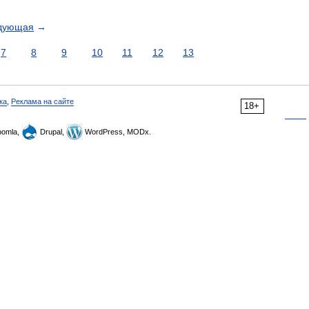
дующая
→
7
8
9
10
11
12
13
ка
,
Реклама на сайте
18+
omla,
Drupal,
WordPress, MODx.